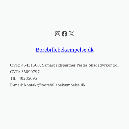
Instagram
Facebook
X
Borebillebekæmpelse.dk
CVR: 45431568, Samarbejdspartner Pestes Skadedyrkontrol
CVR: 35090797
Tlf.: 40285695
E-mail:
kontakt@borebillebekæmpelse.dk